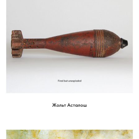
Жольт Асталош