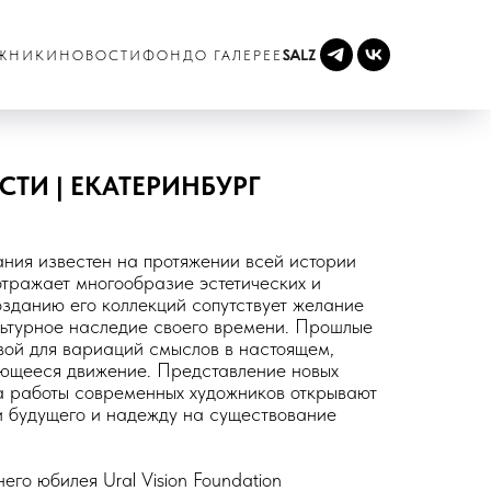
ЖНИКИ
НОВОСТИ
ФОНД
О ГАЛЕРЕЕ
ТИ | ЕКАТЕРИНБУРГ
ния известен на протяжении всей истории
отражает многообразие эстетических и
озданию его коллекций сопутствует желание
льтурное наследие своего времени. Прошлые
вой для вариаций смыслов в настоящем,
ющееся движение. Представление новых
а работы современных художников открывают
и будущего и надежду на существование
его юбилея Ural Vision Foundation