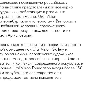
 коллекции, посвященную российскому
На выставке представлены как всемирно
 художники, работающие в различных
c различными медиа. Ural Vision
катеринбургскими галеристами Виктором и
 публичной коллекции современного
орая стала результатом деятельности их
кта «Арт-словарь».
рея меняет концепцию и становится известна
й арт-сцене как Ural Vision Gallery и
гу российских и европейских художников
 также молодых российских авторов. В этот же
аться и коллекция современного искусства, и
рание Ural Vision Foundation входят более 150
и зарубежного contemporary art /
 продолжает активно пополняться.