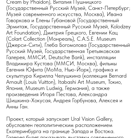
Cream by Phaidon), Виталия Пушницкого
(Государственный Русский Музей, Санкт-Петербург;
Музей современного искусства, Москва), Ивана
Говоркова и Елены Губановой (Государственный
Эрмитаж, Государственный Русский Музей, Kolodzey
Art Foundation), Дмитрия Грецкого, Евгении Кац
(Colart Collection (Монреаль), C.A.S.E. Museum
(Джерси-Сити), Глеба Богомолова (Государственный
Русский Музей, Государственная Третьяковская
Галерея, ММСИ, Deutsche Bank), инсталляции
Владимира Кустова (ММСИ, Москва), фильмы
Евгения Юфита (MoMa, Нью-Йорк), графика и
скульптура Кирилла Челушкина (коллекция Bernard
Arnault (Louis Vuitton), Itabashi Art Museum, Токио,
Япония, Museum Ludwig, Германия), а также
произведения Игоря Пестова, Александра
Шишкина-Хокусая, Андрея Горбунова, Алексея и
Анны Ган.
Проект, который запускает Ural Vision Gallery,
обусловлен геополитическим расположением
Екатеринбурга на границе Запада и Востока.
Галерея будет показывать выставки современного